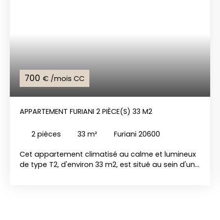
700
€ /mois CC
APPARTEMENT FURIANI 2 PIÈCE(S) 33 M2
2
pièces
33
m²
Furiani 20600
Cet appartement climatisé au calme et lumineux
de type T2, d'environ 33 m2, est situé au sein d'une
résidence très récente. Loué meublé il est
composé d'une chambre avec placard, un séjour
avec cuisine équipée et aménagée donnant sur
une grande terrasse, une salle d'eau. Il bénéficie
également d'une place stationnement attitrée et