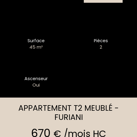
Surface
Pièces
45
m²
2
Ascenseur
Oui
APPARTEMENT T2 MEUBLÉ -
FURIANI
670
€ /mois HC