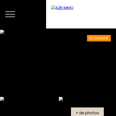
Exclusivité
Accueil
Vente
Neuf
Location
Gestion
Alerte mail
Estimation
+ de photos