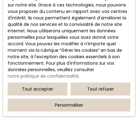
sur notre site. Grace à ces technologies, nous pouvons
vous proposer du contenu en rapport avec vos centres
JE RECHERCHE UN BIEN
d'intérêt. Ils nous permettent également d'améliorer la
qualité de nos services et la convivialité de notre site
Vente appartement Bastia (20600)
internet. Nous utiliserons uniquement les données
personnelles pour lesquelles vous avez donné votre
Location appartement Furiani (20600)
accord. Vous pouvez les modifier à n'importe quel
Vente appartement Bastia (20200)
moment via la rubrique ″Gérer les cookies″ en bas de
notre site, à l'exception des cookies essentiels à son
Location loft Biguglia (20620)
fonctionnement. Pour plus d'informations sur vos
Vente appartement Biguglia (20620)
données personnelles, veuillez consulter
notre politique de confidentialité
.
Location stationnement Bastia (20200)
Tout accepter
Tout refuser
JE SUIS PROPRIÉTAIRE
Personnaliser
Estimez votre bien
Espace vendeur