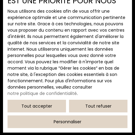
EST UNE PRIORITÉ POUR NOUS
dynamique.
avec douche ? Trémie
Caractéristiques : -
existante permettant
Nous utilisons des cookies afin de vous offrir une
Deux bureaux
Prénom
l'installation d'un
expérience optimale et une communication pertinente
aménagés pour vos
ascenseur ? Possibilité
sur notre site. Grace à ces technologies, nous pouvons
activités
de louer 240 m²
vous proposer du contenu en rapport avec vos centres
Nom
administratives et
supplémentaires de
d'intérêt. Ils nous permettent également d'améliorer la
commerciales -
stockage/hangar en
qualité de nos services et la convivialité de notre site
Grande zone de
Email
rez-de-chaussée ??
internet. Nous utiliserons uniquement les données
stockage / dépôt
Nombreuses
personnelles pour lesquelles vous avez donné votre
Type d'offre
avec volume
possibilités
accord. Vous pouvez les modifier à n'importe quel
Location
exploitable - Parking
d'aménagement
moment via la rubrique ″Gérer les cookies″ en bas de
pour collaborateurs,
selon votre activité ?
Type de bien
notre site, à l'exception des cookies essentiels à son
clients et véhicules Ce
Immobilier Pro
Accès pratique et
fonctionnement. Pour plus d'informations sur vos
bien conviendra
environnement
données personnelles, veuillez consulter
Localisation
parfaitement à une
professionnel de
notre politique de confidentialité
.
Biguglia (20620)
activité commerciale,
qualité ? Fort potentiel
artisanale, logistique
pour professions
Tout accepter
Tout refuser
Loyer max (€/mois)
ou de stockage. Une
libérales, siège social,
opportunité idéale
showroom, centre de
Personnaliser
pour installer votre
formation ou toute
Surface min (m²)
entreprise dans un
activité tertiaire.
environnement