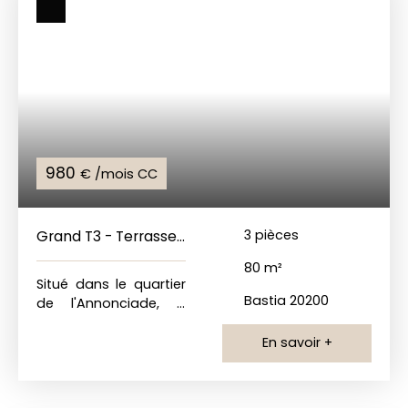
980
€ /mois CC
Grand T3 - Terrasse
3
pièces
- Annonciade
80
m²
Situé dans le quartier
Bastia 20200
de l'Annonciade, à
proximité de
nombreux
En savoir +
commerces, ce grand
T3 de 80m2
comprend une cuisine