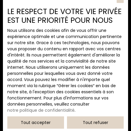
Type d'offre
chauffage compris
LE RESPECT DE VOTRE VIE PRIVÉE
Location
dans le loyer. Contact
: 06 71 16 81 80
EST UNE PRIORITÉ POUR NOUS
Type de bien
Appartement
Nous utilisons des cookies afin de vous offrir une
Localisation
expérience optimale et une communication pertinente
Bastia (20200)
sur notre site. Grace à ces technologies, nous pouvons
vous proposer du contenu en rapport avec vos centres
Loyer max (€/mois)
d'intérêt. Ils nous permettent également d'améliorer la
qualité de nos services et la convivialité de notre site
internet. Nous utiliserons uniquement les données
Surface min (m²)
personnelles pour lesquelles vous avez donné votre
accord. Vous pouvez les modifier à n'importe quel
Pièces min
moment via la rubrique ″Gérer les cookies″ en bas de
notre site, à l'exception des cookies essentiels à son
fonctionnement. Pour plus d'informations sur vos
J'accepte le traitement de mes données
données personnelles, veuillez consulter
personnelles conformément au RGPD. Si vous ne
notre politique de confidentialité
.
souhaitez pas faire l'objet de prospection
commerciale par voie téléphonique, vous pouvez
Tout accepter
Tout refuser
vous inscrire gratuitement sur la liste d'opposition
au démarchage téléphonique, prévu par l'article