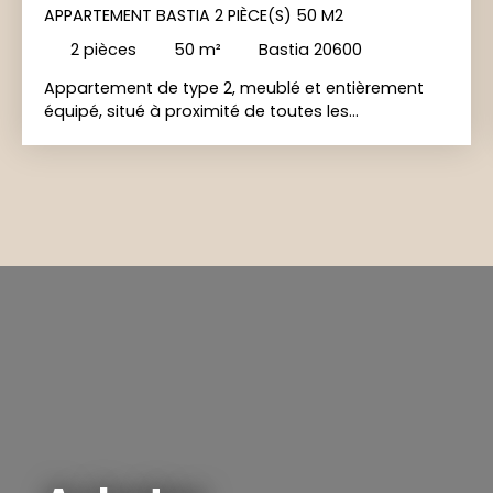
APPARTEMENT BASTIA 2 PIÈCE(S) 50 M2
2
pièces
50
m²
Bastia 20600
Appartement de type 2, meublé et entièrement
équipé, situé à proximité de toutes les
commodités. Il se compose d'une entrée, d'un
séjour avec cuisine ouverte, d'une chambre avec
placard, d'un dégagement ainsi que d'une salle
d'eau avec WC. Une terrasse et stationnement.
Contact : 04. 95. 35. 18. 48 06. 71. 16. 81. 80