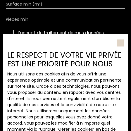
Surface min (m²)
Pièces min
J'accepte le traitement de mes données
personnelles conformément au RGPD. Si vous ne
souhaitez pas faire l'objet de prospection
commerciale par voie téléphonique, vous pouvez
LE RESPECT DE VOTRE VIE PRIVÉE
vous inscrire gratuitement sur la liste d'opposition
EST UNE PRIORITÉ POUR NOUS
au démarchage téléphonique, prévu par l'article
L223-1 du code de la consommation, sur le site
Nous utilisons des cookies afin de vous offrir une
Internet www.bloctel.gouv.fr ou par courrier
expérience optimale et une communication pertinente
adressé à :
sur notre site. Grace à ces technologies, nous pouvons
vous proposer du contenu en rapport avec vos centres
Société Worldline, Service Bloctel, CS 61311, 41013
d'intérêt. Ils nous permettent également d'améliorer la
BLOIS CEDEX.
qualité de nos services et la convivialité de notre site
internet. Nous utiliserons uniquement les données
Pour en savoir plus sur le traitement de vos
personnelles pour lesquelles vous avez donné votre
données personnelles, veuillez consulter notre
accord. Vous pouvez les modifier à n'importe quel
politique de confidentialité
.
moment via la rubrique ″Gérer les cookies″ en bas de