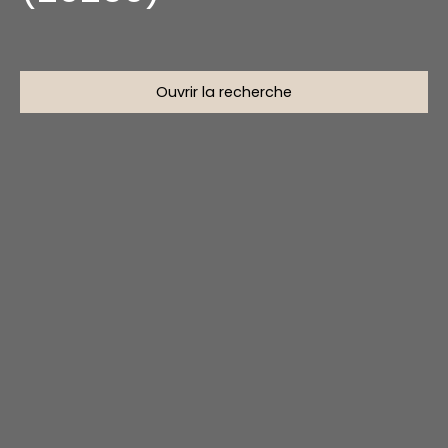
Ouvrir la recherche
Type d'offre
Location
Type de bien
Appartement
Localisation
Corte (20250)
Loyer max (€/mois)
Surface min (m²)
Rechercher