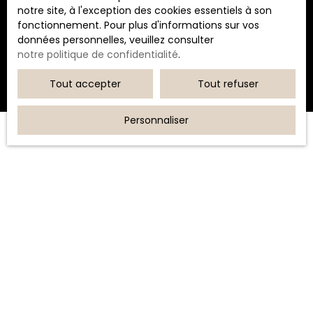
notre site, à l'exception des cookies essentiels à son
fonctionnement. Pour plus d'informations sur vos
Recevoir des annonces
données personnelles, veuillez consulter
notre politique de confidentialité
.
Tout accepter
Tout refuser
Personnaliser
JE RECHERCHE UN BIEN
Vente appartement Bastia (20600)
Location appartement Furiani (20600)
Vente appartement Bastia (20200)
Location loft Biguglia (20620)
Vente appartement Biguglia (20620)
Location stationnement Bastia (20200)