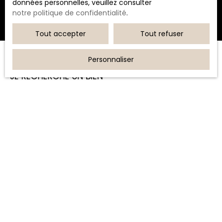
données personnelles, veuillez consulter
notre politique de confidentialité
.
Tout accepter
Tout refuser
Personnaliser
JE RECHERCHE UN BIEN
Vente appartement Bastia (20600)
Location appartement Furiani (20600)
Vente appartement Bastia (20200)
Location loft Biguglia (20620)
Vente appartement Biguglia (20620)
Location stationnement Bastia (20200)
JE SUIS PROPRIÉTAIRE