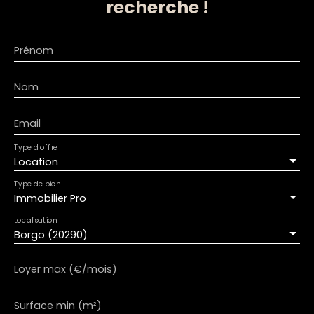
recherche !
Prénom
Nom
Email
Type d'offre
Location
Type de bien
Immobilier Pro
Localisation
Borgo (20290)
Loyer max (€/mois)
Surface min (m²)