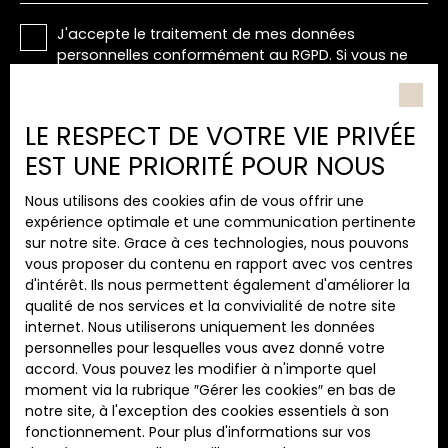
J'accepte le traitement de mes données
personnelles conformément au RGPD. Si vous ne
souhaitez pas faire l'objet de prospection
commerciale par voie téléphonique, vous pouvez
vous inscrire gratuitement sur la liste d'opposition
LE RESPECT DE VOTRE VIE PRIVÉE
au démarchage téléphonique, prévu par l'article
EST UNE PRIORITÉ POUR NOUS
L223-1 du code de la consommation, sur le site
Internet www.bloctel.gouv.fr ou par courrier
Nous utilisons des cookies afin de vous offrir une
adressé à :
expérience optimale et une communication pertinente
sur notre site. Grace à ces technologies, nous pouvons
Société Worldline, Service Bloctel, CS 61311, 41013
vous proposer du contenu en rapport avec vos centres
BLOIS CEDEX.
d'intérêt. Ils nous permettent également d'améliorer la
qualité de nos services et la convivialité de notre site
Pour en savoir plus sur le traitement de vos
internet. Nous utiliserons uniquement les données
données personnelles, veuillez consulter notre
personnelles pour lesquelles vous avez donné votre
politique de confidentialité
.
accord. Vous pouvez les modifier à n'importe quel
moment via la rubrique ″Gérer les cookies″ en bas de
notre site, à l'exception des cookies essentiels à son
Recevoir des annonces
fonctionnement. Pour plus d'informations sur vos