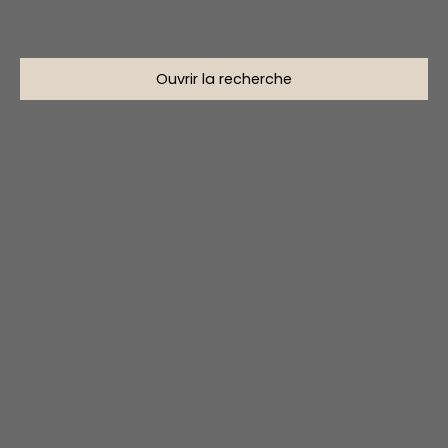
Ouvrir la recherche
Type d'offre
Location
Type de bien
Immobilier Pro
Localisation
Borgo (20290)
Loyer max (€/mois)
Surface min (m²)
Rechercher