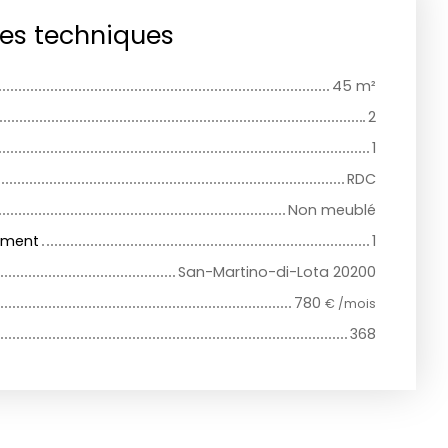
ues techniques
45
m²
2
1
RDC
Non meublé
iment
1
San-Martino-di-Lota 20200
780
€ /mois
368