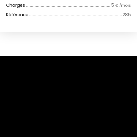
Charges
5
€ /mois
Référence
285
+
−