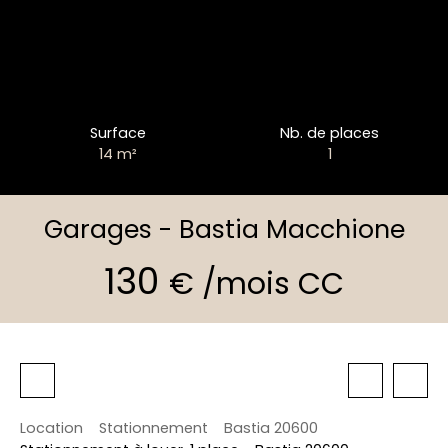
Surface
Nb. de places
14
m²
1
Garages - Bastia Macchione
130
€ /mois CC
Location
Stationnement
Bastia 20600