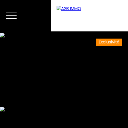
Exclusivité
Accueil
Vente
Neuf
Location
Gestion
Alerte mail
Estimation