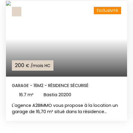
Exclusivité
200
€ /mois HC
GARAGE - 16M2 - RÉSIDENCE SÉCURISÉ
16.7
m²
Bastia 20200
L'agence A2BIMMO vous propose à la location un
garage de 16,70 m² situé dans la résidence
Miramare, au niveau R-2, avec accès sécurisé. Ce
garage offre de belles prestations et est idéal
pour stationner votre véhicule ou pour du