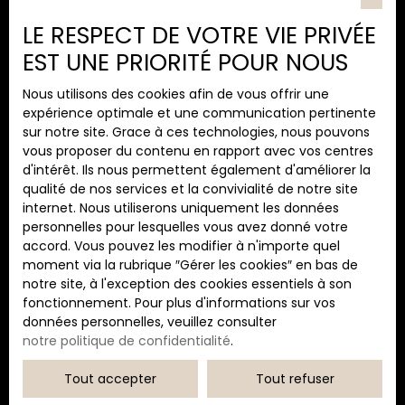
Type d'offre
10. 08. 07. 92
LE RESPECT DE VOTRE VIE PRIVÉE
Vente
Copropriété de 37 lots
- dont 37 lots
EST UNE PRIORITÉ POUR NOUS
Type de bien
habitation. ().
Appartement
Nous utilisons des cookies afin de vous offrir une
Localisation
expérience optimale et une communication pertinente
Algajola (20220)
sur notre site. Grace à ces technologies, nous pouvons
vous proposer du contenu en rapport avec vos centres
Budget max (€)
d'intérêt. Ils nous permettent également d'améliorer la
qualité de nos services et la convivialité de notre site
internet. Nous utiliserons uniquement les données
Surface min (m²)
personnelles pour lesquelles vous avez donné votre
accord. Vous pouvez les modifier à n'importe quel
Pièces min
moment via la rubrique ″Gérer les cookies″ en bas de
notre site, à l'exception des cookies essentiels à son
fonctionnement. Pour plus d'informations sur vos
J'accepte le traitement de mes données
données personnelles, veuillez consulter
personnelles conformément au RGPD. Si vous ne
notre politique de confidentialité
.
souhaitez pas faire l'objet de prospection
commerciale par voie téléphonique, vous pouvez
Tout accepter
Tout refuser
vous inscrire gratuitement sur la liste d'opposition
au démarchage téléphonique, prévu par l'article