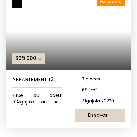
Exclusivité
395 000
€
APPARTEMENT T3
3
pièces
NEUF ALGAJOLA
68.1
m²
Situé au coeur
Algajola 20220
d'Algajola au sein
d'une résidence
neuve, à proximité
En savoir +
immédiate de la
plage et des
commerces,