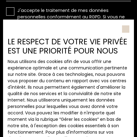
J'accepte le traitement de mes données
personnelles conformément au RGPD. Si vous ne
souhaitez pas faire l'objet de prospection
commerciale par voie téléphonique, vous pouvez
vous inscrire gratuitement sur la liste d'opposition
LE RESPECT DE VOTRE VIE PRIVÉE
au démarchage téléphonique, prévu par l'article
EST UNE PRIORITÉ POUR NOUS
L223-1 du code de la consommation, sur le site
Internet www.bloctel.gouv.fr ou par courrier
Nous utilisons des cookies afin de vous offrir une
adressé à :
expérience optimale et une communication pertinente
sur notre site. Grace à ces technologies, nous pouvons
Société Worldline, Service Bloctel, CS 61311, 41013
vous proposer du contenu en rapport avec vos centres
BLOIS CEDEX.
d'intérêt. Ils nous permettent également d'améliorer la
qualité de nos services et la convivialité de notre site
Pour en savoir plus sur le traitement de vos
internet. Nous utiliserons uniquement les données
données personnelles, veuillez consulter notre
personnelles pour lesquelles vous avez donné votre
politique de confidentialité
.
accord. Vous pouvez les modifier à n'importe quel
moment via la rubrique ″Gérer les cookies″ en bas de
notre site, à l'exception des cookies essentiels à son
Recevoir des annonces
fonctionnement. Pour plus d'informations sur vos