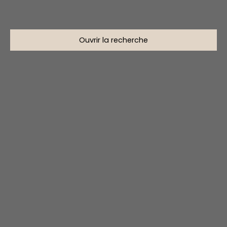
Ouvrir la recherche
Type d'offre
Vente
Type de bien
Stationnement
Localisation
Bastia (20600)
Budget max (€)
Surface min (m²)
Rechercher