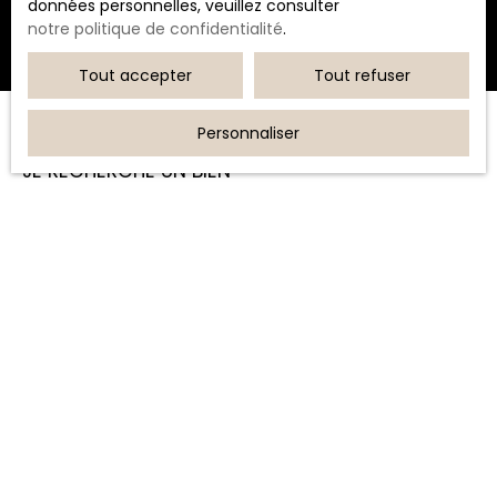
données personnelles, veuillez consulter
notre politique de confidentialité
.
Tout accepter
Tout refuser
Personnaliser
JE RECHERCHE UN BIEN
Vente appartement Bastia (20600)
Location appartement Furiani (20600)
Vente appartement Bastia (20200)
Location loft Biguglia (20620)
Vente appartement Biguglia (20620)
Location stationnement Bastia (20200)
JE SUIS PROPRIÉTAIRE