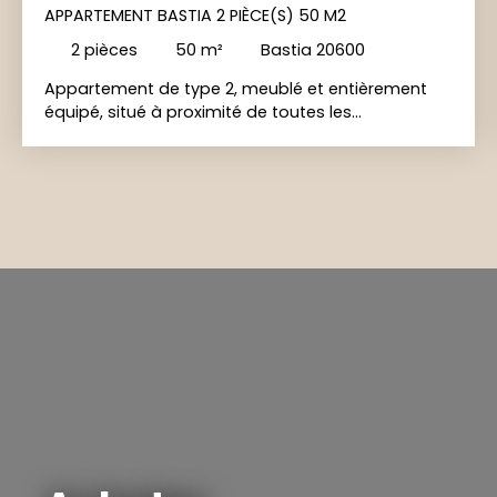
APPARTEMENT BASTIA 2 PIÈCE(S) 50 M2
2
pièces
50
m²
Bastia 20600
Appartement de type 2, meublé et entièrement
équipé, situé à proximité de toutes les
commodités. Il se compose d'une entrée, d'un
séjour avec cuisine ouverte, d'une chambre avec
placard, d'un dégagement ainsi que d'une salle
d'eau avec WC. Une terrasse et stationnement.
Contact : 04. 95. 35. 18. 48 06. 71. 16. 81. 80